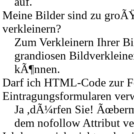
auf.
Meine Bilder sind zu groÃŸ
verkleinern?
Zum Verkleinern Ihrer Bi
grandiosen Bildverkleine
kÃ¶nnen.
Darf ich HTML-Code zur Fo
Eintragungsformularen ve
Ja ,dÃ¼rfen Sie! Ãœber
dem nofollow Attribut ve