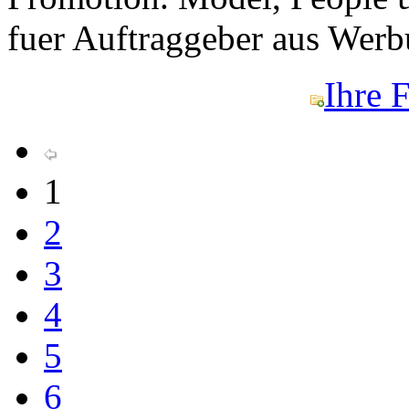
fuer Auftraggeber aus Wer
Ihre 
1
2
3
4
5
6