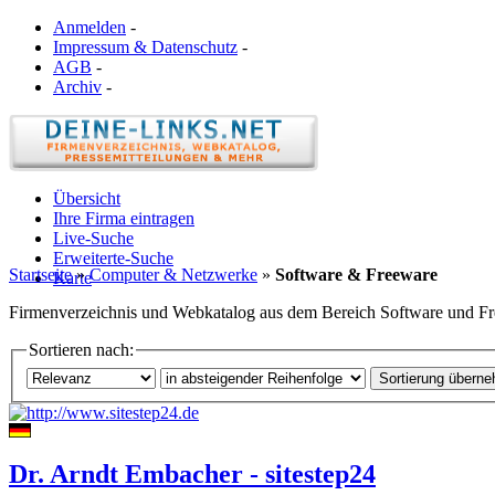
Anmelden
-
Impressum & Datenschutz
-
AGB
-
Archiv
-
Übersicht
Ihre Firma eintragen
Live-Suche
Erweiterte-Suche
Startseite
»
Computer & Netzwerke
»
Software & Freeware
Karte
Firmenverzeichnis und Webkatalog aus dem Bereich Software und F
Sortieren nach:
Dr. Arndt Embacher - sitestep24