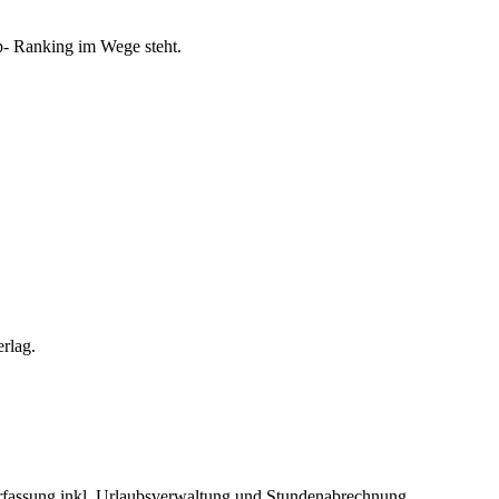
op- Ranking im Wege steht.
rlag.
erfassung inkl. Urlaubsverwaltung und Stundenabrechnung.