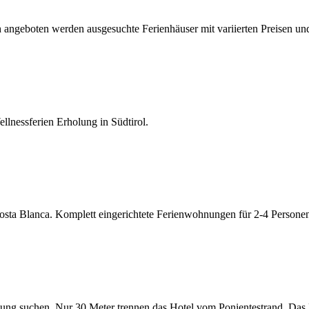
 angeboten werden ausgesuchte Ferienhäuser mit variierten Preisen und
llnessferien Erholung in Südtirol.
sta Blanca. Komplett eingerichtete Ferienwohnungen für 2-4 Persone
lung suchen. Nur 30 Meter trennen das Hotel vom Ponientestrand. Das Ho