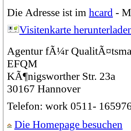
Die Adresse ist im
hcard
- Mi
Visitenkarte herunterlade
Agentur fÃ¼r QualitÃ¤tsmanagement: IS
EFQM
KÃ¶nigsworther Str. 23a
30167
Hannover
Telefon:
work
0511- 16597
Die Homepage besuchen