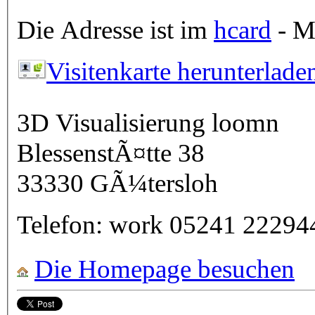
Die Adresse ist im
hcard
- Mi
Visitenkarte herunterlade
3D Visualisierung loomn
BlessenstÃ¤tte 38
33330
GÃ¼tersloh
Telefon:
work
05241 22294
Die Homepage besuchen