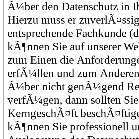
Ã¼ber den Datenschutz in 
Hierzu muss er zuverlÃ¤ssi
entsprechende Fachkunde (di
kÃ¶nnen Sie auf unserer Web
zum Einen die Anforderunge
erfÃ¼llen und zum Anderen j
Ã¼ber nicht genÃ¼gend Re
verfÃ¼gen, dann sollten Sie 
KerngeschÃ¤ft beschÃ¤ftigen
kÃ¶nnen Sie professionell 