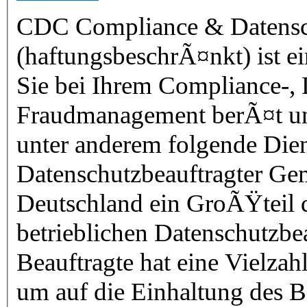
CDC Compliance & Datensc
(haftungsbeschrÃ¤nkt) ist e
Sie bei Ihrem Compliance-,
Fraudmanagement berÃ¤t und unterstÃ
unter anderem folgende Dienstlei
Datenschutzbeauftragter GemÃ¤ÃŸ Â§ 4f BDSG hat in
Deutschland ein GroÃŸteil 
betrieblichen Datenschutzbea
Beauftragte hat eine Vielz
um auf die Einhaltung des 