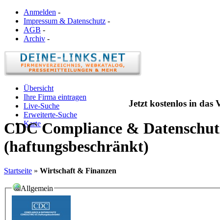
Anmelden
-
Impressum & Datenschutz
-
AGB
-
Archiv
-
Übersicht
Ihre Firma eintragen
Jetzt kostenlos in das
Live-Suche
Erweiterte-Suche
Karte
CDC Compliance & Datenschut
(haftungsbeschränkt)
Startseite
»
Wirtschaft & Finanzen
Allgemein