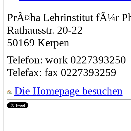
PrÃ¤ha Lehrinstitut fÃ¼r Ph
Rathausstr. 20-22
50169
Kerpen
Telefon:
work
0227393250
Telefax:
fax
0227393259
Die Homepage besuchen