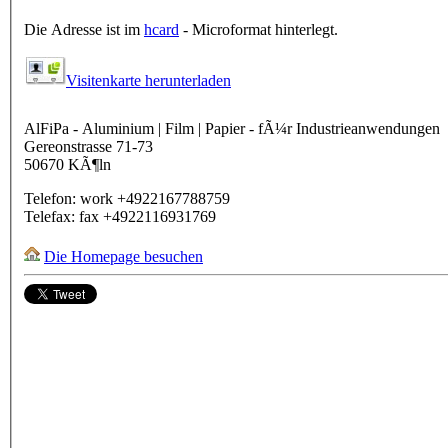
Die Adresse ist im
hcard
- Microformat hinterlegt.
Visitenkarte herunterladen
AlFiPa - Aluminium | Film | Papier - fÃ¼r Industrieanwendungen
Gereonstrasse 71-73
50670
KÃ¶ln
Telefon:
work
+4922167788759
Telefax:
fax
+4922116931769
Die Homepage besuchen