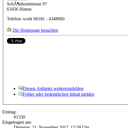
SchÃ¶nbornstrasse 97
63456
Hanau
Telefon:
work
06181 - 4348060
Die Homepage besuchen
Diesen Anbieter weiterempfehlen
Fehler oder bedenklichen Inhalt melden
Eintrag:
#
1350
Eingetragen am:
Dienstag, 21. November 2017, 12:59 Uhr