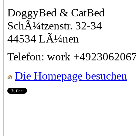
DoggyBed & CatBed
SchÃ¼tzenstr. 32-34
44534
LÃ¼nen
Telefon:
work
+492306206
Die Homepage besuchen