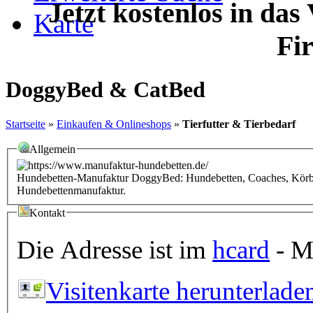
Jetzt kostenlos in das
Karte
Fi
DoggyBed & CatBed
Startseite
»
Einkaufen & Onlineshops
»
Tierfutter & Tierbedarf
Allgemein
Hundebetten-Manufaktur DoggyBed: Hundebetten, Coaches, Körbe 
Hundebettenmanufaktur.
Kontakt
Die Adresse ist im
hcard
- Mi
Visitenkarte herunterlade