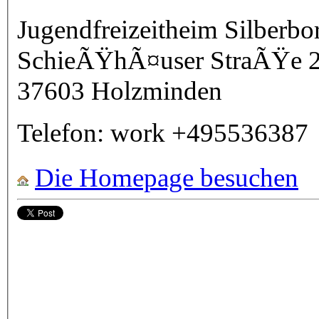
Jugendfreizeitheim Silberbo
SchieÃŸhÃ¤user StraÃŸe 
37603
Holzminden
Telefon:
work
+495536387
Die Homepage besuchen