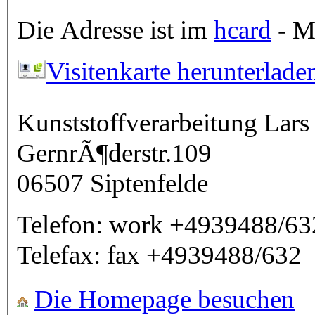
Die Adresse ist im
hcard
- Mi
Visitenkarte herunterlade
Kunststoffverarbeitung Lar
GernrÃ¶derstr.109
06507
Siptenfelde
Telefon:
work
+4939488/63
Telefax:
fax
+4939488/632
Die Homepage besuchen