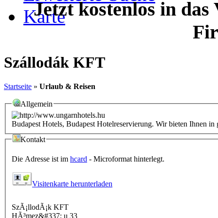
Jetzt kostenlos in das
Karte
Fi
Szállodák KFT
Startseite
»
Urlaub & Reisen
Allgemein
Budapest Hotels, Budapest Hotelreservierung. Wir bieten Ihnen in
Kontakt
Die Adresse ist im
hcard
- Microformat hinterlegt.
Visitenkarte herunterladen
SzÃ¡llodÃ¡k KFT
HÃ³mez&#337; u 33