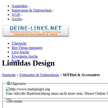
Anmelden
-
Impressum & Datenschutz
-
AGB
-
Archiv
-
Übersicht
Ihre Firma eintragen
Live-Suche
Erweiterte-Suche
Karte
Lionidas Design
Startseite
»
Einkaufen & Onlineshops
»
MÃ¶bel & Accessoires
Allgemein
Eine stilvolle Badeinrichtung muss nicht teuer sein. Dieser Online
Kontakt