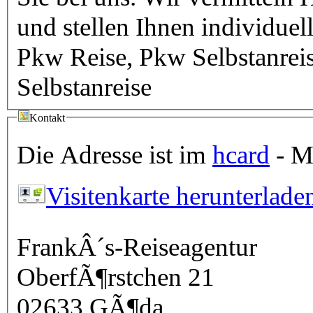
und stellen Ihnen individue
Pkw Reise, Pkw Selbstanreis
Selbstanreise
Kontakt
Die Adresse ist im
hcard
- Mi
Visitenkarte herunterlade
FrankÂ´s-Reiseagentur
OberfÃ¶rstchen 21
02633
GÃ¶da