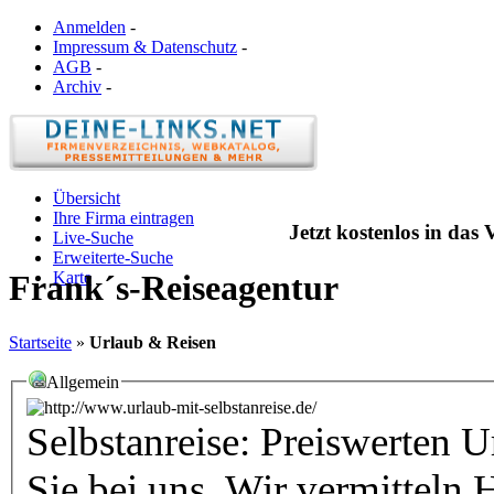
Anmelden
-
Impressum & Datenschutz
-
AGB
-
Archiv
-
Übersicht
Ihre Firma eintragen
Jetzt kostenlos in das
Live-Suche
Erweiterte-Suche
Karte
Frank´s-Reiseagentur
Startseite
»
Urlaub & Reisen
Allgemein
Selbstanreise: Preiswerten U
Sie bei uns. Wir vermitteln 