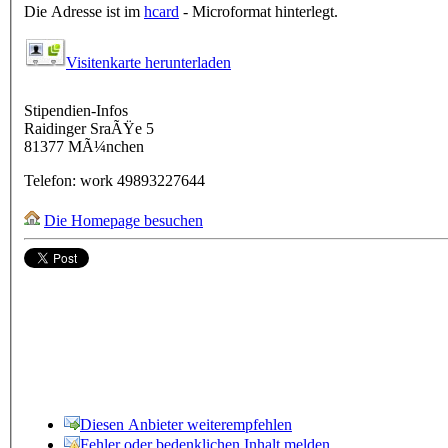
Die Adresse ist im
hcard
- Microformat hinterlegt.
Visitenkarte herunterladen
Stipendien-Infos
Raidinger SraÃŸe 5
81377
MÃ¼nchen
Telefon:
work
49893227644
Die Homepage besuchen
Diesen Anbieter weiterempfehlen
Fehler oder bedenklichen Inhalt melden