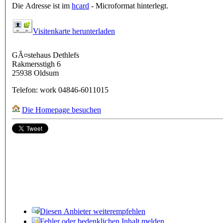
Die Adresse ist im
hcard
- Microformat hinterlegt.
Visitenkarte herunterladen
GÃ¤stehaus Dethlefs
Rakmersstigh 6
25938
Oldsum
Telefon:
work
04846-6011015
Die Homepage besuchen
Diesen Anbieter weiterempfehlen
Fehler oder bedenklichen Inhalt melden