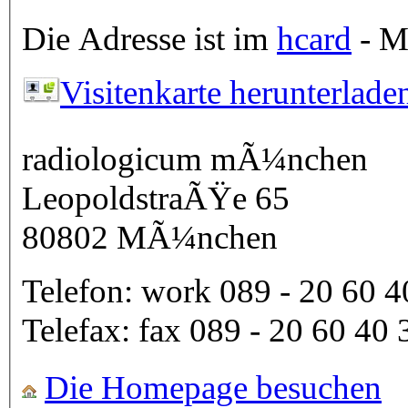
Die Adresse ist im
hcard
- Mi
Visitenkarte herunterlade
radiologicum mÃ¼nchen
LeopoldstraÃŸe 65
80802
MÃ¼nchen
Telefon:
work
089 - 20 60 4
Telefax:
fax
089 - 20 60 40 
Die Homepage besuchen