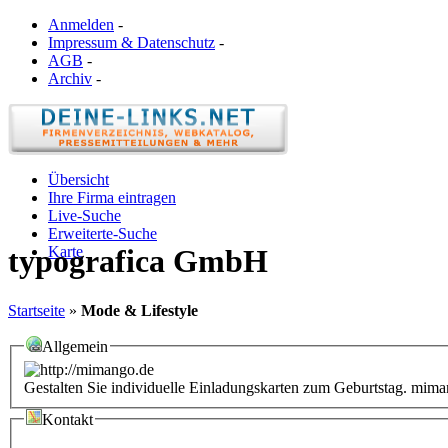
Anmelden
-
Impressum & Datenschutz
-
AGB
-
Archiv
-
Übersicht
Ihre Firma eintragen
Live-Suche
Erweiterte-Suche
Karte
typografica GmbH
Startseite
»
Mode & Lifestyle
Allgemein
Gestalten Sie individuelle Einladungskarten zum Geburtstag. miman
Kontakt