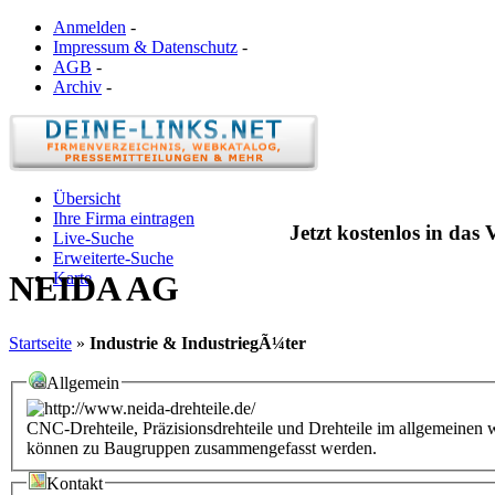
Anmelden
-
Impressum & Datenschutz
-
AGB
-
Archiv
-
Übersicht
Ihre Firma eintragen
Jetzt kostenlos in das
Live-Suche
Erweiterte-Suche
Karte
NEIDA AG
Startseite
»
Industrie & IndustriegÃ¼ter
Allgemein
CNC-Drehteile, Präzisionsdrehteile und Drehteile im allgemeinen 
können zu Baugruppen zusammengefasst werden.
Kontakt