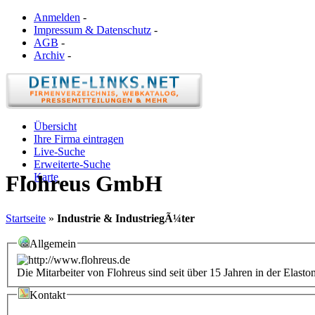
Anmelden
-
Impressum & Datenschutz
-
AGB
-
Archiv
-
Übersicht
Ihre Firma eintragen
Live-Suche
Erweiterte-Suche
Karte
Flohreus GmbH
Startseite
»
Industrie & IndustriegÃ¼ter
Allgemein
Die Mitarbeiter von Flohreus sind seit über 15 Jahren in der Elas
Kontakt