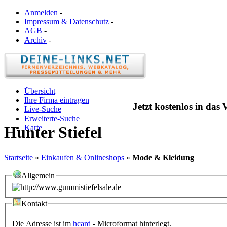
Anmelden
-
Impressum & Datenschutz
-
AGB
-
Archiv
-
Übersicht
Ihre Firma eintragen
Jetzt kostenlos in das
Live-Suche
Erweiterte-Suche
Karte
Hunter Stiefel
Startseite
»
Einkaufen & Onlineshops
»
Mode & Kleidung
Allgemein
Kontakt
Die Adresse ist im
hcard
- Microformat hinterlegt.