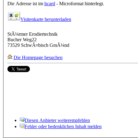
Die Adresse ist im
hcard
- Microformat hinterlegt.
Visitenkarte herunterladen
StÃ¼rmer Erodiertechnik
Bucher Weg22
73529
SchwÃ¤bisch GmÃ¼nd
Die Homepage besuchen
Diesen Anbieter weiterempfehlen
Fehler oder bedenklichen Inhalt melden