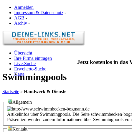
Anmelden
-
Impressum & Datenschutz
-
AGB
-
Archiv
-
Übersicht
Ihre Firma eintragen
Jetzt kostenlos in das
Live-Suche
Erweiterte-Suche
Karte
Swimmingpools
Startseite
»
Handwerk & Dienste
Allgemein
Artikelinfos über Swimmingpools. Die Seite schwimmbecken-bogma
Präsentiert werden zudem Informationen über Swimmingpools vo
Kontakt