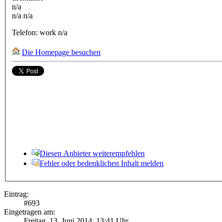
n/a
n/a
n/a
Telefon:
work
n/a
Die Homepage besuchen
Diesen Anbieter weiterempfehlen
Fehler oder bedenklichen Inhalt melden
Eintrag:
#
693
Eingetragen am:
Freitag, 13. Juni 2014, 13:41 Uhr