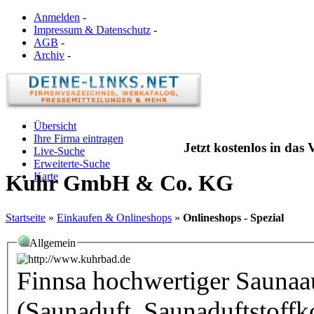
Anmelden
-
Impressum & Datenschutz
-
AGB
-
Archiv
-
Übersicht
Ihre Firma eintragen
Jetzt kostenlos in das
Live-Suche
Erweiterte-Suche
Karte
Kuhr GmbH & Co. KG
Startseite
»
Einkaufen & Onlineshops
»
Onlineshops - Spezial
Allgemein
Finnsa hochwertiger Saunaa
(Saunaduft, Saunaduftstoffko