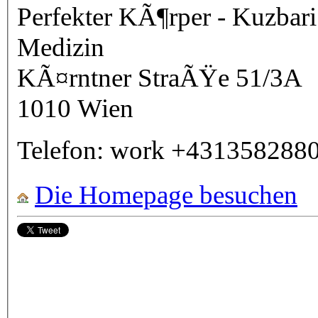
Perfekter KÃ¶rper - Kuzbar
Medizin
KÃ¤rntner StraÃŸe 51/3A
1010
Wien
Telefon:
work
+431358288
Die Homepage besuchen