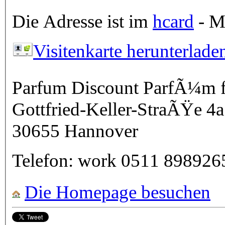
Die Adresse ist im
hcard
- Mi
Visitenkarte herunterlade
Parfum Discount ParfÃ¼m 
Gottfried-Keller-StraÃŸe 4a
30655
Hannover
Telefon:
work
0511 898926
Die Homepage besuchen