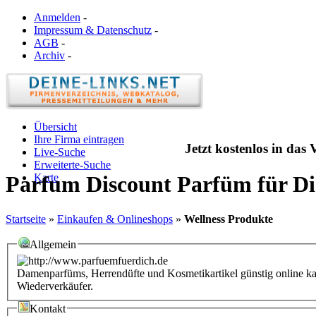
Anmelden
-
Impressum & Datenschutz
-
AGB
-
Archiv
-
Übersicht
Ihre Firma eintragen
Jetzt kostenlos in das
Live-Suche
Erweiterte-Suche
Karte
Parfum Discount Parfüm für D
Startseite
»
Einkaufen & Onlineshops
»
Wellness Produkte
Allgemein
Damenparfüms, Herrendüfte und Kosmetikartikel günstig online k
Wiederverkäufer.
Kontakt